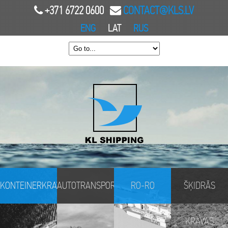
+371 6722 0600
CONTACT@KLS.LV
ENG
LAT
RUS
KONTEINERKRAVAS
AUTOTRANSPORTS
RO-RO
ŠĶIDRĀS
KRAVAS