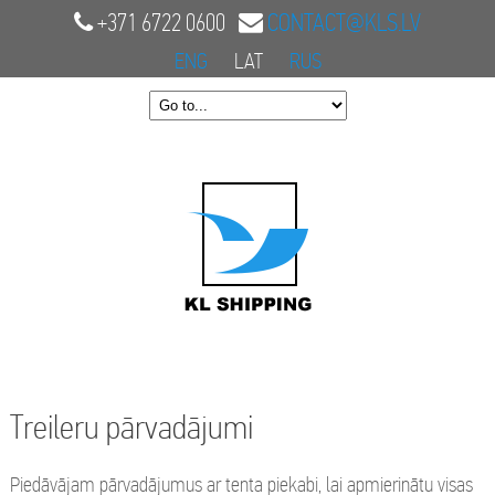
+371 6722 0600
CONTACT@KLS.LV
ENG
LAT
RUS
Treileru pārvadājumi
Piedāvājam pārvadājumus ar tenta piekabi, lai apmierinātu visas