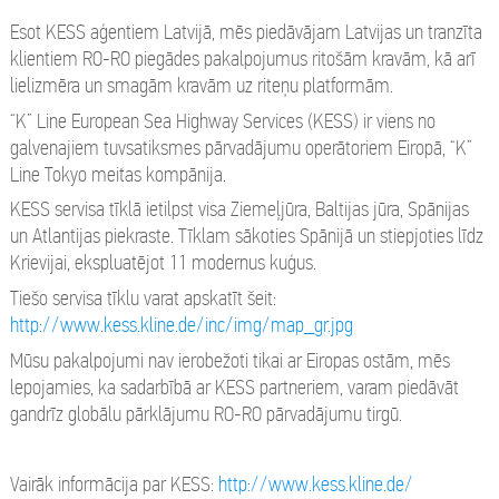
Esot KESS aģentiem Latvijā, mēs piedāvājam Latvijas un tranzīta
klientiem RO-RO piegādes pakalpojumus ritošām kravām, kā arī
lielizmēra un smagām kravām uz riteņu platformām.
“K” Line European Sea Highway Services (KESS) ir viens no
galvenajiem tuvsatiksmes pārvadājumu operātoriem Eiropā, “K”
Line Tokyo meitas kompānija.
KESS servisa tīklā ietilpst visa Ziemeļjūra, Baltijas jūra, Spānijas
un Atlantijas piekraste. Tīklam sākoties Spānijā un stiepjoties līdz
Krievijai, ekspluatējot 11 modernus kuģus.
Tiešo servisa tīklu varat apskatīt šeit:
http://www.kess.kline.de/inc/img/map_gr.jpg
Mūsu pakalpojumi nav ierobežoti tikai ar Eiropas ostām, mēs
lepojamies, ka sadarbībā ar KESS partneriem, varam piedāvāt
gandrīz globālu pārklājumu RO-RO pārvadājumu tirgū.
Vairāk informācija par KESS:
http://www.kess.kline.de/