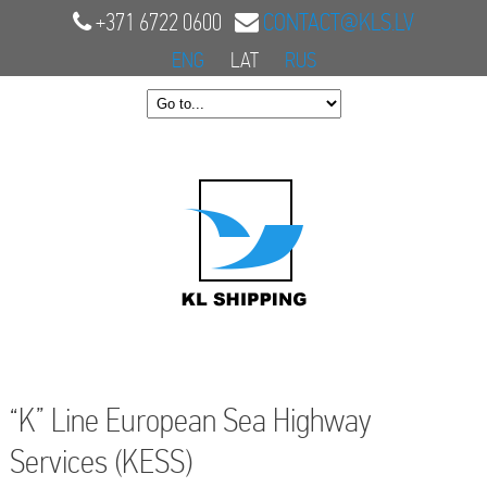
+371 6722 0600
CONTACT@KLS.LV
ENG
LAT
RUS
“K” Line European Sea Highway
Services (KESS)